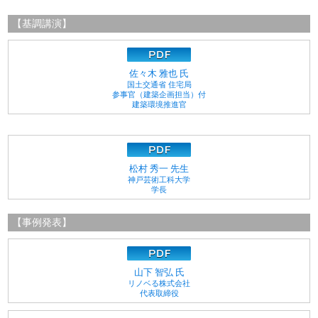
【基調講演】
佐々木 雅也 氏
国土交通省 住宅局
参事官（建築企画担当）付
建築環境推進官
松村 秀一 先生
神戸芸術工科大学
学長
【事例発表】
山下 智弘 氏
リノベる株式会社
代表取締役