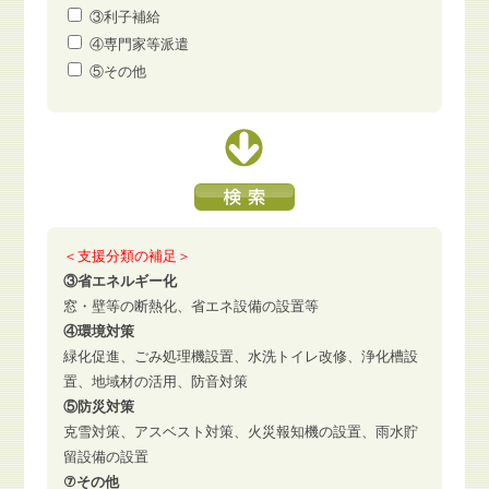
③利子補給
④専門家等派遣
⑤その他
＜支援分類の補足＞
③省エネルギー化
窓・壁等の断熱化、省エネ設備の設置等
④環境対策
緑化促進、ごみ処理機設置、水洗トイレ改修、浄化槽設
置、地域材の活用、防音対策
⑤防災対策
克雪対策、アスベスト対策、火災報知機の設置、雨水貯
留設備の設置
⑦その他