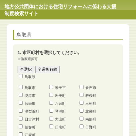
地方公共団体における住宅リフォームに係わる支援
制度検索サイト
鳥取県
1. 市区町村を選択してください。
※複数選択可
鳥取県
鳥取市
米子市
倉吉市
境港市
岩美町
若桜町
智頭町
八頭町
三朝町
湯梨浜町
琴浦町
北栄町
日吉津村
大山町
南部町
伯耆町
日南町
日野町
江府町