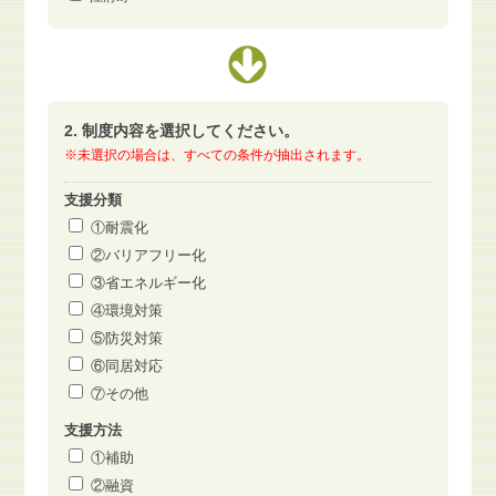
2. 制度内容を選択してください。
※未選択の場合は、すべての条件が抽出されます。
支援分類
①耐震化
②バリアフリー化
③省エネルギー化
④環境対策
⑤防災対策
⑥同居対応
⑦その他
支援方法
①補助
②融資