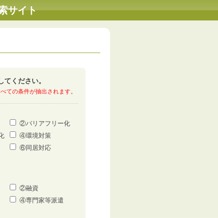
索サイト
択してください。
すべての条件が抽出されます。
②バリアフリー化
化
④環境対策
⑥同居対応
②融資
④専門家等派遣