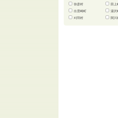
弥彦村
田上
出雲崎町
湯沢
刈羽村
関川