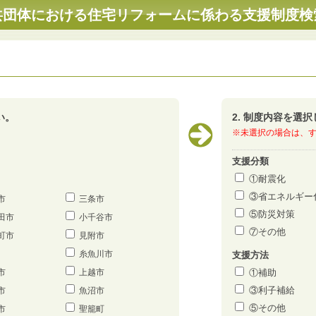
共団体における住宅リフォームに係わる支援制度検
い。
2. 制度内容を選
※未選択の場合は、
支援分類
①耐震化
③省エネルギー
市
三条市
⑤防災対策
田市
小千谷市
⑦その他
町市
見附市
糸魚川市
支援方法
市
上越市
①補助
③利子補給
市
魚沼市
⑤その他
市
聖籠町