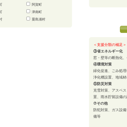
町
阿賀町
町
津南町
村
粟島浦村
＜支援分類の補足＞
③省エネルギー化
窓・壁等の断熱化、
④環境対策
緑化促進、ごみ処理
浄化槽設置、地域材
⑤防災対策
克雪対策、アスベス
置、雨水貯留設備の
⑦その他
防犯対策、ガス設備
備等