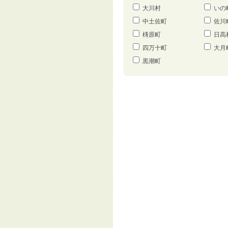
大川村
いの
中土佐町
佐川
梼原町
日高
四万十町
大月
黒潮町