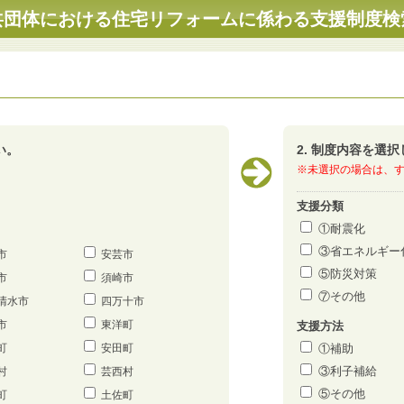
共団体における住宅リフォームに係わる支援制度検
い。
2. 制度内容を選
※未選択の場合は、
支援分類
①耐震化
③省エネルギー
市
安芸市
⑤防災対策
市
須崎市
⑦その他
清水市
四万十市
市
東洋町
支援方法
町
安田町
①補助
③利子補給
村
芸西村
⑤その他
町
土佐町