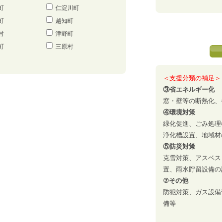
町
仁淀川町
町
越知町
村
津野町
町
三原村
＜支援分類の補足＞
③省エネルギー化
窓・壁等の断熱化、
④環境対策
緑化促進、ごみ処理
浄化槽設置、地域材
⑤防災対策
克雪対策、アスベス
置、雨水貯留設備の
⑦その他
防犯対策、ガス設備
備等