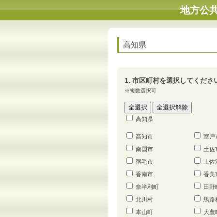
地方公
高知県
1. 市区町村を選択してくださ
※複数選択可
高知県
高知市
室戸
南国市
土佐
宿毛市
土佐
香南市
香美
奈半利町
田野
北川村
馬路
本山町
大豊