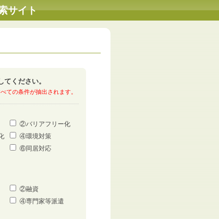
索サイト
択してください。
すべての条件が抽出されます。
②バリアフリー化
化
④環境対策
⑥同居対応
②融資
④専門家等派遣