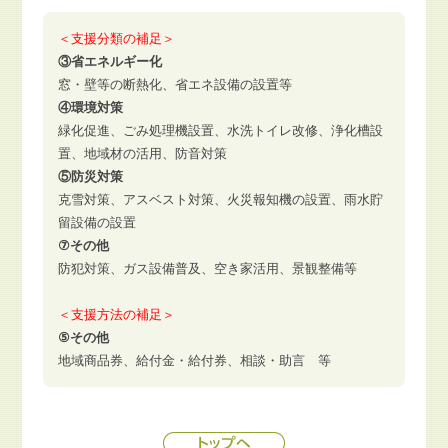
＜支援分類の補足＞
③省エネルギー化
窓・壁等の断熱化、省エネ設備の設置等
④環境対策
緑化促進、ごみ処理機設置、水洗トイレ改修、浄化槽設
置、地域材の活用、防音対策
⑤防災対策
克雪対策、アスベスト対策、火災報知機の設置、雨水貯
留設備の設置
⑦その他
防犯対策、ガス設備普及、空き家活用、景観整備等
＜支援方法の補足＞
⑤その他
地域商品券、給付金・給付券、相談・助言 等