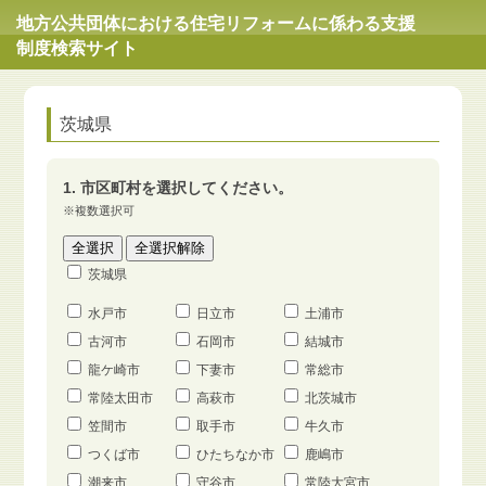
地方公共団体における住宅リフォームに係わる支援
制度検索サイト
茨城県
1. 市区町村を選択してください。
※複数選択可
茨城県
水戸市
日立市
土浦市
古河市
石岡市
結城市
龍ケ崎市
下妻市
常総市
常陸太田市
高萩市
北茨城市
笠間市
取手市
牛久市
つくば市
ひたちなか市
鹿嶋市
潮来市
守谷市
常陸大宮市