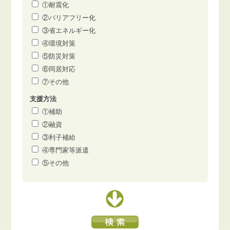
①耐震化
②バリアフリー化
③省エネルギー化
④環境対策
⑤防災対策
⑥同居対応
⑦その他
支援方法
①補助
②融資
③利子補給
④専門家等派遣
⑤その他