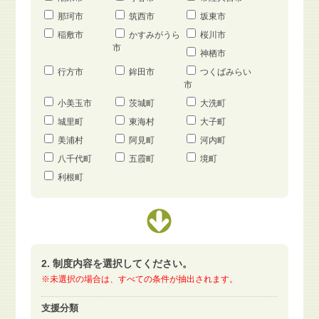
那珂市
筑西市
坂東市
稲敷市
かすみがうら
桜川市
市
神栖市
行方市
鉾田市
つくばみらい
市
小美玉市
茨城町
大洗町
城里町
東海村
大子町
美浦村
阿見町
河内町
八千代町
五霞町
境町
利根町
2. 制度内容を選択してください。
※未選択の場合は、すべての条件が抽出されます。
支援分類