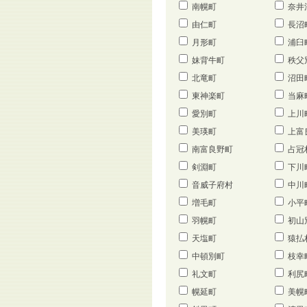
南幌町
奈井
由仁町
長沼
月形町
浦臼
妹背牛町
秩父
北竜町
沼田
東神楽町
当麻
愛別町
上川
美瑛町
上富
南富良野町
占冠
剣淵町
下川
音威子府村
中川
増毛町
小平
羽幌町
初山
天塩町
猿払
中頓別町
枝幸
礼文町
利尻
幌延町
美幌