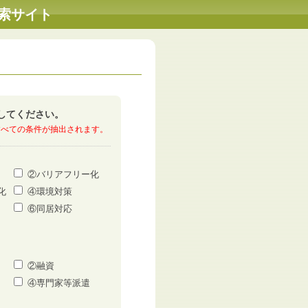
索サイト
択してください。
すべての条件が抽出されます。
②バリアフリー化
化
④環境対策
⑥同居対応
②融資
④専門家等派遣