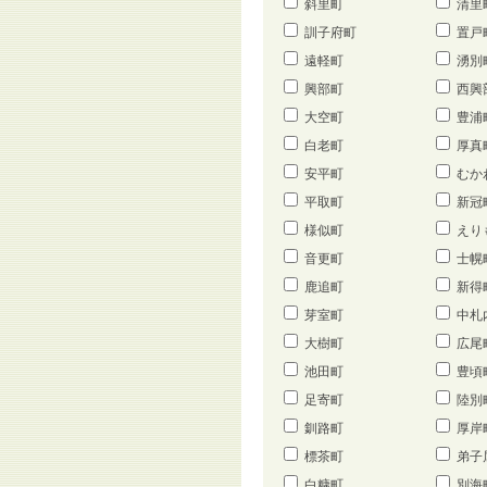
斜里町
清里
訓子府町
置戸
遠軽町
湧別
興部町
西興
大空町
豊浦
白老町
厚真
安平町
むか
平取町
新冠
様似町
えり
音更町
士幌
鹿追町
新得
芽室町
中札
大樹町
広尾
池田町
豊頃
足寄町
陸別
釧路町
厚岸
標茶町
弟子
白糠町
別海