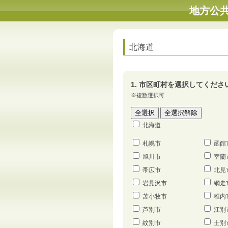
地方公
北海道
1. 市区町村を選択してくださ
※複数選択可
北海道
札幌市
函館
旭川市
室蘭
帯広市
北見
岩見沢市
網走
苫小牧市
稚内
芦別市
江別
紋別市
士別