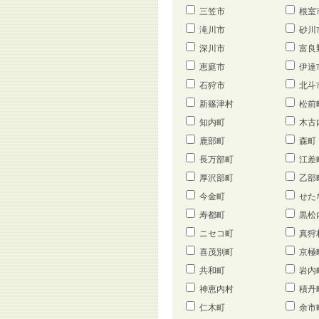
三笠市
根室
滝川市
砂川
深川市
富良
恵庭市
伊達
石狩市
北斗
新篠津村
松前
知内町
木古
鹿部町
森町
長万部町
江差
厚沢部町
乙部
今金町
せた
寿都町
黒松
ニセコ町
真狩
喜茂別町
京極
共和町
岩内
神恵内村
積丹
仁木町
余市