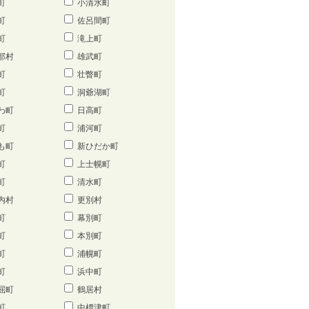
町
小清水町
町
佐呂間町
町
滝上町
部村
雄武町
町
壮瞥町
町
洞爺湖町
わ町
日高町
町
浦河町
も町
新ひだか町
町
上士幌町
町
清水町
内村
更別村
町
幕別町
町
本別町
町
浦幌町
町
浜中町
屈町
鶴居村
町
中標津町