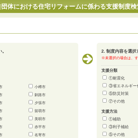
共団体における住宅リフォームに係わる支援制度検
い。
2. 制度内容を選
※未選択の場合は、
支援分類
①耐震化
③省エネルギー
市
小樽市
⑤防災対策
市
釧路市
⑦その他
市
夕張市
市
留萌市
支援方法
市
美唄市
①補助
③利子補給
市
赤平市
⑤その他
市
名寄市