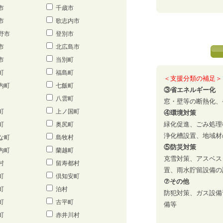
市
千歳市
市
歌志内市
野市
登別市
市
北広島市
市
当別町
町
福島町
＜支援分類の補足＞
内町
七飯町
③省エネルギー化
八雲町
窓・壁等の断熱化、
町
上ノ国町
④環境対策
緑化促進、ごみ処理
町
奥尻町
浄化槽設置、地域材
な町
島牧村
⑤防災対策
内町
蘭越町
克雪対策、アスベス
村
留寿都村
置、雨水貯留設備の
町
倶知安町
⑦その他
町
泊村
防犯対策、ガス設備
町
古平町
備等
町
赤井川村