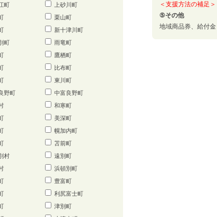
＜支援方法の補足＞
江町
上砂川町
⑤その他
町
栗山町
地域商品券、給付金
町
新十津川町
別町
雨竜町
町
鷹栖町
町
比布町
町
東川町
良野町
中富良野町
村
和寒町
町
美深町
町
幌加内町
町
苫前町
別村
遠別町
村
浜頓別町
町
豊富町
町
利尻富士町
町
津別町