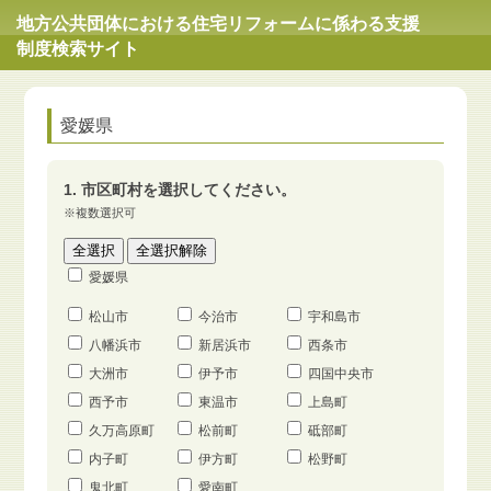
地方公共団体における住宅リフォームに係わる支援
制度検索サイト
愛媛県
1. 市区町村を選択してください。
※複数選択可
愛媛県
松山市
今治市
宇和島市
八幡浜市
新居浜市
西条市
大洲市
伊予市
四国中央市
西予市
東温市
上島町
久万高原町
松前町
砥部町
内子町
伊方町
松野町
鬼北町
愛南町