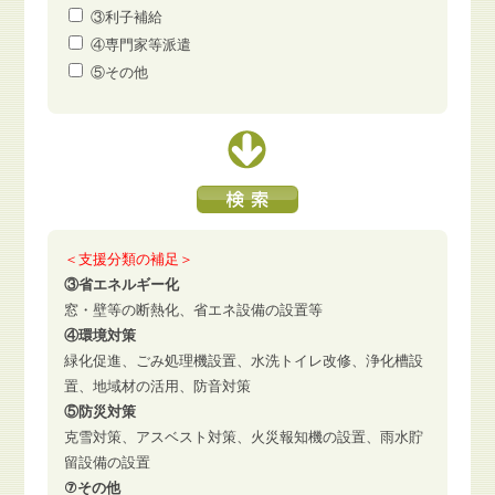
③利子補給
④専門家等派遣
⑤その他
＜支援分類の補足＞
③省エネルギー化
窓・壁等の断熱化、省エネ設備の設置等
④環境対策
緑化促進、ごみ処理機設置、水洗トイレ改修、浄化槽設
置、地域材の活用、防音対策
⑤防災対策
克雪対策、アスベスト対策、火災報知機の設置、雨水貯
留設備の設置
⑦その他