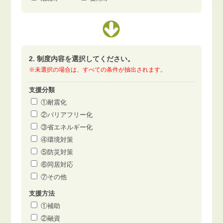
2. 制度内容を選択してください。
※未選択の場合は、すべての条件が抽出されます。
支援分類
①耐震化
②バリアフリー化
③省エネルギー化
④環境対策
⑤防災対策
⑥同居対応
⑦その他
支援方法
①補助
②融資