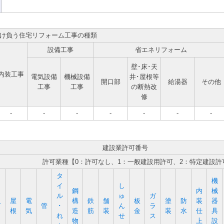
け負う住宅リフォーム工事の種類
設備工事
省エネリフォーム
壁･床･天
内装工事
電気設備
機械設備
井･屋根等
開口部
給湯器
その他
工事
工事
の断熱改
修
-
-
-
-
-
-
-
建設業許可番号
許可業種【0：許可なし、1：一般建設用許可、2：特定建設許
タ
機
イ
し
鋼
内
械
ル
ゅ
ガ
屋
電
構
鉄
舗
板
塗
防
装
器
石
管
･
ん
ラ
根
気
造
筋
装
金
装
水
仕
具
れ
せ
ス
物
上
設