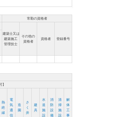
常勤の資格者
建築士又は
その他の
建築施工
資格者
登録番号
資格者
管理技士
可】
電
水
消
清
解
熱
さ
気
造
建
道
防
掃
体
絶
く
通
園
具
施
設
施
工
縁
井
信
設
備
設
事