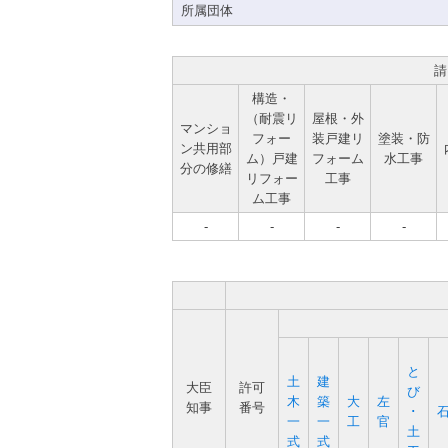
所属団体
請
構造・
（耐震リ
屋根・外
マンショ
フォー
装戸建リ
塗装・防
ン共用部
ム）戸建
フォーム
水工事
分の修繕
リフォー
工事
ム工事
-
-
-
-
と
土
建
大臣
許可
び
木
築
大
左
知事
番号
･
一
一
工
官
土
式
式