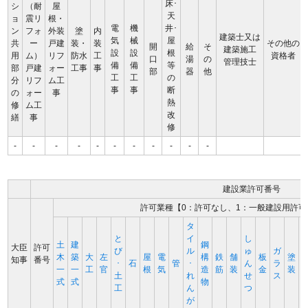
床･
シ
（耐
屋
天
ョ
震リ
根・
電
機
井･
ン
フォ
外装
塗
内
建築士又は
気
械
屋
共
ー
戸建
装・
装
その他の
開
給
そ
建築施工
設
設
根
用
ム）
リフ
防水
工
資格者
口
湯
の
管理技士
備
備
等
部
戸建
ォー
工事
事
部
器
他
工
工
の
分
リフ
ム工
事
事
断
の
ォー
事
熱
修
ム工
改
繕
事
修
-
-
-
-
-
-
-
-
-
-
-
建設業許可番号
許可業種【0：許可なし、1：一般建設用許可
タ
と
イ
し
土
建
鋼
大臣
許可
び
ル
ゅ
ガ
木
築
大
左
屋
電
構
鉄
舗
板
塗
知事
番号
･
石
管
･
ん
ラ
一
一
工
官
根
気
造
筋
装
金
装
土
れ
せ
ス
式
式
物
工
ん
つ
が