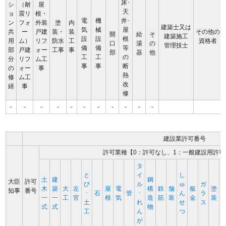
床･
シ
（耐
屋
天
ョ
震リ
根・
電
機
井･
ン
フォ
外装
塗
内
建築士又は
気
械
屋
共
ー
戸建
装・
装
その他の
開
給
そ
建築施工
設
設
根
用
ム）
リフ
防水
工
資格者
口
湯
の
管理技士
備
備
等
部
戸建
ォー
工事
事
部
器
他
工
工
の
分
リフ
ム工
事
事
断
の
ォー
事
熱
修
ム工
改
繕
事
修
-
-
-
-
-
-
-
-
-
-
-
建設業許可番号
許可業種【0：許可なし、1：一般建設用許可
タ
と
イ
し
土
建
鋼
大臣
許可
び
ル
ゅ
ガ
木
築
大
左
屋
電
構
鉄
舗
板
塗
知事
番号
･
石
管
･
ん
ラ
一
一
工
官
根
気
造
筋
装
金
装
土
れ
せ
ス
式
式
物
工
ん
つ
が