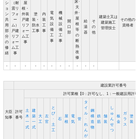
床･
シ
（耐
屋
天
ョ
震リ
根・
電
機
井･
ン
フォ
外装
塗
内
建築士又は
気
械
屋
共
ー
戸建
装・
装
その他の
開
給
そ
建築施工
設
設
根
用
ム）
リフ
防水
工
資格者
口
湯
の
管理技士
備
備
等
部
戸建
ォー
工事
事
部
器
他
工
工
の
分
リフ
ム工
事
事
断
の
ォー
事
熱
修
ム工
改
繕
事
修
-
-
-
-
-
-
-
-
-
-
-
建設業許可番号
許可業種【0：許可なし、1：一般建設用許可
タ
と
イ
し
土
建
鋼
大臣
許可
び
ル
ゅ
ガ
木
築
大
左
屋
電
構
鉄
舗
板
塗
知事
番号
･
石
管
･
ん
ラ
一
一
工
官
根
気
造
筋
装
金
装
土
れ
せ
ス
式
式
物
工
ん
つ
が