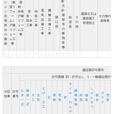
床･
シ
（耐
屋
天
ョ
震リ
根・
電
機
井･
ン
フォ
外装
塗
内
建築士又は
気
械
屋
共
ー
戸建
装・
装
その他の
開
給
そ
建築施工
設
設
根
用
ム）
リフ
防水
工
資格者
口
湯
の
管理技士
備
備
等
部
戸建
ォー
工事
事
部
器
他
工
工
の
分
リフ
ム工
事
事
断
の
ォー
事
熱
修
ム工
改
繕
事
修
-
-
-
-
-
-
-
-
-
-
-
建設業許可番号
許可業種【0：許可なし、1：一般建設用許可
タ
と
イ
し
土
建
鋼
大臣
許可
び
ル
ゅ
ガ
木
築
大
左
屋
電
構
鉄
舗
板
塗
知事
番号
･
石
管
･
ん
ラ
一
一
工
官
根
気
造
筋
装
金
装
土
れ
せ
ス
式
式
物
工
ん
つ
が