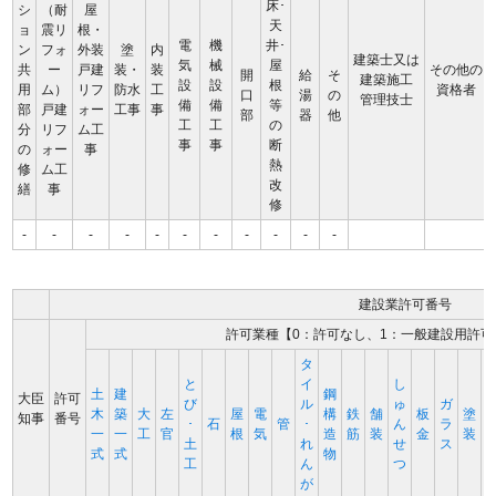
床･
シ
（耐
屋
天
ョ
震リ
根・
電
機
井･
ン
フォ
外装
塗
内
建築士又は
気
械
屋
共
ー
戸建
装・
装
その他の
開
給
そ
建築施工
設
設
根
用
ム）
リフ
防水
工
資格者
口
湯
の
管理技士
備
備
等
部
戸建
ォー
工事
事
部
器
他
工
工
の
分
リフ
ム工
事
事
断
の
ォー
事
熱
修
ム工
改
繕
事
修
-
-
-
-
-
-
-
-
-
-
-
建設業許可番号
許可業種【0：許可なし、1：一般建設用許可
タ
と
イ
し
土
建
鋼
大臣
許可
び
ル
ゅ
ガ
木
築
大
左
屋
電
構
鉄
舗
板
塗
知事
番号
･
石
管
･
ん
ラ
一
一
工
官
根
気
造
筋
装
金
装
土
れ
せ
ス
式
式
物
工
ん
つ
が