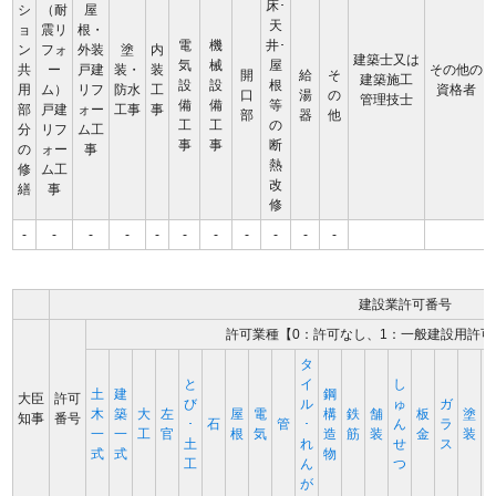
床･
シ
（耐
屋
天
ョ
震リ
根・
電
機
井･
ン
フォ
外装
塗
内
建築士又は
気
械
屋
共
ー
戸建
装・
装
その他の
開
給
そ
建築施工
設
設
根
用
ム）
リフ
防水
工
資格者
口
湯
の
管理技士
備
備
等
部
戸建
ォー
工事
事
部
器
他
工
工
の
分
リフ
ム工
事
事
断
の
ォー
事
熱
修
ム工
改
繕
事
修
-
-
-
-
-
-
-
-
-
-
-
建設業許可番号
許可業種【0：許可なし、1：一般建設用許可
タ
と
イ
し
土
建
鋼
大臣
許可
び
ル
ゅ
ガ
木
築
大
左
屋
電
構
鉄
舗
板
塗
知事
番号
･
石
管
･
ん
ラ
一
一
工
官
根
気
造
筋
装
金
装
土
れ
せ
ス
式
式
物
工
ん
つ
が