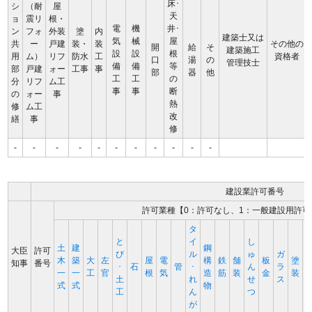
床･
シ
（耐
屋
天
ョ
震リ
根・
電
機
井･
ン
フォ
外装
塗
内
建築士又は
気
械
屋
共
ー
戸建
装・
装
その他の
開
給
そ
建築施工
設
設
根
用
ム）
リフ
防水
工
資格者
口
湯
の
管理技士
備
備
等
部
戸建
ォー
工事
事
部
器
他
工
工
の
分
リフ
ム工
事
事
断
の
ォー
事
熱
修
ム工
改
繕
事
修
-
-
-
-
-
-
-
-
-
-
-
建設業許可番号
許可業種【0：許可なし、1：一般建設用許可
タ
と
イ
し
土
建
鋼
大臣
許可
び
ル
ゅ
ガ
木
築
大
左
屋
電
構
鉄
舗
板
塗
知事
番号
･
石
管
･
ん
ラ
一
一
工
官
根
気
造
筋
装
金
装
土
れ
せ
ス
式
式
物
工
ん
つ
が