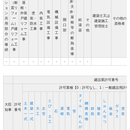
床･
シ
（耐
屋
天
ョ
震リ
根・
電
機
井･
ン
フォ
外装
塗
内
建築士又は
気
械
屋
共
ー
戸建
装・
装
その他の
開
給
そ
建築施工
設
設
根
用
ム）
リフ
防水
工
資格者
口
湯
の
管理技士
備
備
等
部
戸建
ォー
工事
事
部
器
他
工
工
の
分
リフ
ム工
事
事
断
の
ォー
事
熱
修
ム工
改
繕
事
修
-
-
-
-
-
-
-
-
-
-
-
建設業許可番号
許可業種【0：許可なし、1：一般建設用許可
タ
と
イ
し
土
建
鋼
大臣
許可
び
ル
ゅ
ガ
木
築
大
左
屋
電
構
鉄
舗
板
塗
知事
番号
･
石
管
･
ん
ラ
一
一
工
官
根
気
造
筋
装
金
装
土
れ
せ
ス
式
式
物
工
ん
つ
が