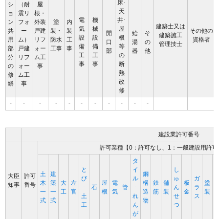
床･
シ
（耐
屋
天
ョ
震リ
根・
電
機
井･
ン
フォ
外装
塗
内
建築士又は
気
械
屋
共
ー
戸建
装・
装
その他の
開
給
そ
建築施工
設
設
根
用
ム）
リフ
防水
工
資格者
口
湯
の
管理技士
備
備
等
部
戸建
ォー
工事
事
部
器
他
工
工
の
分
リフ
ム工
事
事
断
の
ォー
事
熱
修
ム工
改
繕
事
修
-
-
-
-
-
-
-
-
-
-
-
建設業許可番号
許可業種【0：許可なし、1：一般建設用許可
タ
と
イ
し
土
建
鋼
大臣
許可
び
ル
ゅ
ガ
木
築
大
左
屋
電
構
鉄
舗
板
塗
知事
番号
･
石
管
･
ん
ラ
一
一
工
官
根
気
造
筋
装
金
装
土
れ
せ
ス
式
式
物
工
ん
つ
が