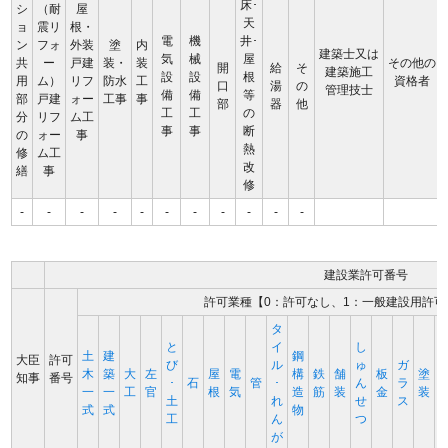
床･
シ
（耐
屋
天
ョ
震リ
根・
電
機
井･
ン
フォ
外装
塗
内
建築士又は
気
械
屋
共
ー
戸建
装・
装
その他の
開
給
そ
建築施工
設
設
根
用
ム）
リフ
防水
工
資格者
口
湯
の
管理技士
備
備
等
部
戸建
ォー
工事
事
部
器
他
工
工
の
分
リフ
ム工
事
事
断
の
ォー
事
熱
修
ム工
改
繕
事
修
-
-
-
-
-
-
-
-
-
-
-
建設業許可番号
許可業種【0：許可なし、1：一般建設用許可
タ
と
イ
し
土
建
鋼
大臣
許可
び
ル
ゅ
ガ
木
築
大
左
屋
電
構
鉄
舗
板
塗
知事
番号
･
石
管
･
ん
ラ
一
一
工
官
根
気
造
筋
装
金
装
土
れ
せ
ス
式
式
物
工
ん
つ
が