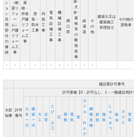
床･
シ
（耐
屋
天
ョ
震リ
根・
電
機
井･
ン
フォ
外装
塗
内
建築士又は
気
械
屋
共
ー
戸建
装・
装
その他の
開
給
そ
建築施工
設
設
根
用
ム）
リフ
防水
工
資格者
口
湯
の
管理技士
備
備
等
部
戸建
ォー
工事
事
部
器
他
工
工
の
分
リフ
ム工
事
事
断
の
ォー
事
熱
修
ム工
改
繕
事
修
-
-
-
-
-
-
-
-
-
-
-
建設業許可番号
許可業種【0：許可なし、1：一般建設用許可
タ
と
イ
し
土
建
鋼
大臣
許可
び
ル
ゅ
ガ
木
築
大
左
屋
電
構
鉄
舗
板
塗
知事
番号
･
石
管
･
ん
ラ
一
一
工
官
根
気
造
筋
装
金
装
土
れ
せ
ス
式
式
物
工
ん
つ
が