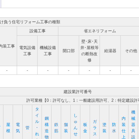
け負う住宅リフォーム工事の種類
設備工事
省エネリフォーム
壁･床･天
内装工事
電気設備
機械設備
井･屋根等
開口部
給湯器
その他
工事
工事
の断熱改
修
-
-
-
-
-
-
-
建設業許可番号
許可業種【0：許可なし、1：一般建設用許可、2：特定建設許
タ
機
イ
し
鋼
内
械
ル
ゅ
ガ
屋
電
構
鉄
舗
板
塗
防
装
器
石
管
･
ん
ラ
根
気
造
筋
装
金
装
水
仕
具
れ
せ
ス
物
上
設