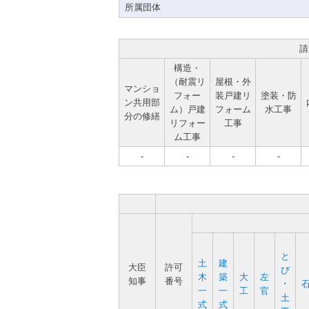
所属団体
請
構造・
（耐震リ
屋根・外
マンショ
フォー
装戸建リ
塗装・防
ン共用部
ム）戸建
フォーム
水工事
分の修繕
リフォー
工事
ム工事
-
-
-
-
と
土
建
大臣
許可
び
木
築
大
左
知事
番号
･
一
一
工
官
土
式
式