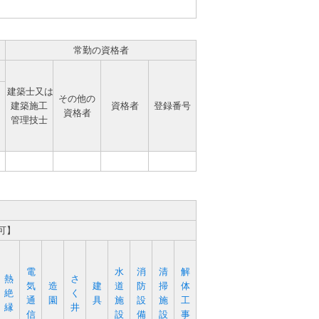
常勤の資格者
建築士又は
その他の
建築施工
資格者
登録番号
資格者
管理技士
可】
電
水
消
清
解
熱
さ
気
造
建
道
防
掃
体
絶
く
通
園
具
施
設
施
工
縁
井
信
設
備
設
事