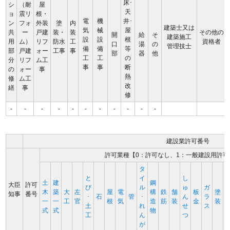
床･
シ
（耐
屋
天
ョ
震リ
根・
電
機
井･
ン
フォ
外装
塗
内
建築士又は
気
械
屋
共
ー
戸建
装・
装
その他の
開
給
そ
建築施工
設
設
根
用
ム）
リフ
防水
工
資格者
口
湯
の
管理技士
備
備
等
部
戸建
ォー
工事
事
部
器
他
工
工
の
分
リフ
ム工
事
事
断
の
ォー
事
熱
修
ム工
改
繕
事
修
-
-
-
-
-
-
-
-
-
-
-
建設業許可番号
許可業種【0：許可なし、1：一般建設用許可
タ
と
イ
し
土
建
鋼
大臣
許可
び
ル
ゅ
ガ
木
築
大
左
屋
電
構
鉄
舗
板
塗
知事
番号
･
石
管
･
ん
ラ
一
一
工
官
根
気
造
筋
装
金
装
土
れ
せ
ス
式
式
物
工
ん
つ
が