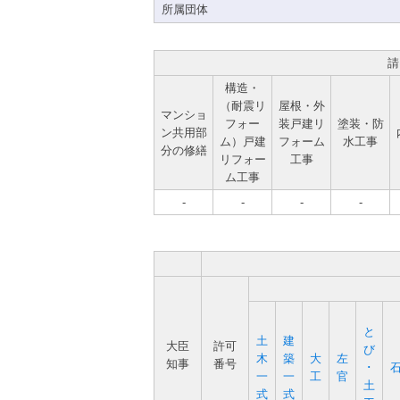
所属団体
請
構造・
（耐震リ
屋根・外
マンショ
フォー
装戸建リ
塗装・防
ン共用部
ム）戸建
フォーム
水工事
分の修繕
リフォー
工事
ム工事
-
-
-
-
と
土
建
大臣
許可
び
木
築
大
左
知事
番号
･
一
一
工
官
土
式
式