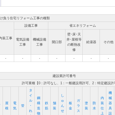
け負う住宅リフォーム工事の種類
設備工事
省エネリフォーム
壁･床･天
内装工事
電気設備
機械設備
井･屋根等
開口部
給湯器
その他
工事
工事
の断熱改
修
-
-
-
-
-
-
-
建設業許可番号
許可業種【0：許可なし、1：一般建設用許可、2：特定建設許
タ
機
イ
し
鋼
内
械
ル
ゅ
ガ
屋
電
構
鉄
舗
板
塗
防
装
器
石
管
･
ん
ラ
根
気
造
筋
装
金
装
水
仕
具
れ
せ
ス
物
上
設