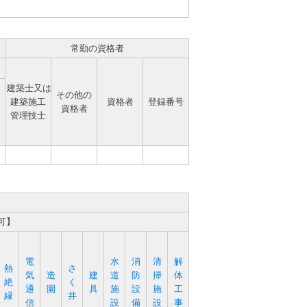
常勤の資格者
建築士又は
その他の
建築施工
資格者
登録番号
資格者
管理技士
可】
電
水
消
清
解
熱
さ
気
造
建
道
防
掃
体
絶
く
通
園
具
施
設
施
工
縁
井
信
設
備
設
事