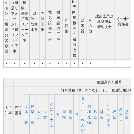
床･
シ
（耐
屋
天
ョ
震リ
根・
電
機
井･
ン
フォ
外装
塗
内
建築士又は
気
械
屋
共
ー
戸建
装・
装
その他の
開
給
そ
建築施工
設
設
根
用
ム）
リフ
防水
工
資格者
口
湯
の
管理技士
備
備
等
部
戸建
ォー
工事
事
部
器
他
工
工
の
分
リフ
ム工
事
事
断
の
ォー
事
熱
修
ム工
改
繕
事
修
-
-
-
-
-
-
-
-
-
-
-
建設業許可番号
許可業種【0：許可なし、1：一般建設用許可
タ
と
イ
し
土
建
鋼
大臣
許可
び
ル
ゅ
ガ
木
築
大
左
屋
電
構
鉄
舗
板
塗
知事
番号
･
石
管
･
ん
ラ
一
一
工
官
根
気
造
筋
装
金
装
土
れ
せ
ス
式
式
物
工
ん
つ
が