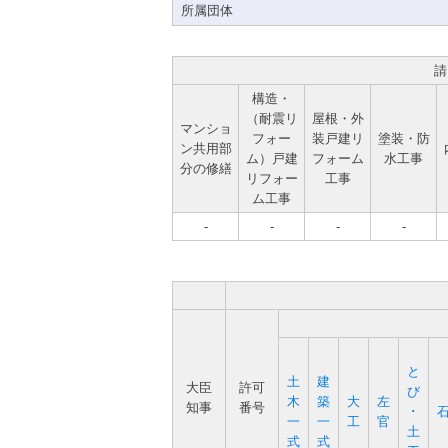
所属団体
請
構造・
（耐震リ
屋根・外
マンショ
フォー
装戸建リ
塗装・防
ン共用部
ム）戸建
フォーム
水工事
分の修繕
リフォー
工事
ム工事
-
-
-
-
と
土
建
大臣
許可
び
木
築
大
左
知事
番号
･
一
一
工
官
土
式
式