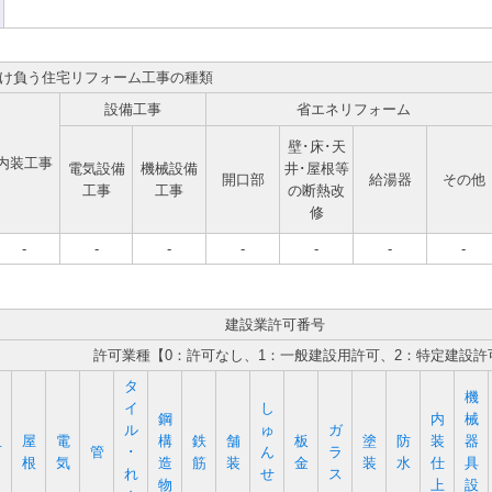
け負う住宅リフォーム工事の種類
設備工事
省エネリフォーム
壁･床･天
内装工事
電気設備
機械設備
井･屋根等
開口部
給湯器
その他
工事
工事
の断熱改
修
-
-
-
-
-
-
-
建設業許可番号
許可業種【0：許可なし、1：一般建設用許可、2：特定建設許
タ
機
イ
し
鋼
内
械
ル
ゅ
ガ
屋
電
構
鉄
舗
板
塗
防
装
器
石
管
･
ん
ラ
根
気
造
筋
装
金
装
水
仕
具
れ
せ
ス
物
上
設