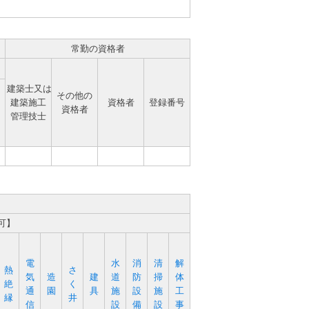
常勤の資格者
建築士又は
その他の
建築施工
資格者
登録番号
資格者
管理技士
可】
電
水
消
清
解
熱
さ
気
造
建
道
防
掃
体
絶
く
通
園
具
施
設
施
工
縁
井
信
設
備
設
事