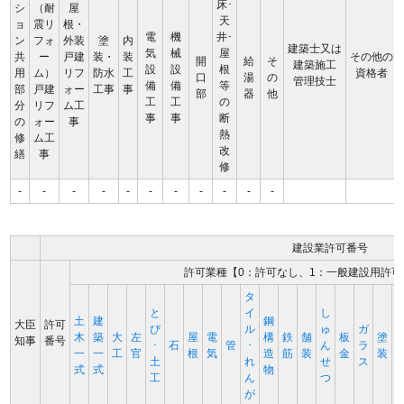
床･
シ
（耐
屋
天
ョ
震リ
根・
電
機
井･
ン
フォ
外装
塗
内
建築士又は
気
械
屋
共
ー
戸建
装・
装
その他の
開
給
そ
建築施工
設
設
根
用
ム）
リフ
防水
工
資格者
口
湯
の
管理技士
備
備
等
部
戸建
ォー
工事
事
部
器
他
工
工
の
分
リフ
ム工
事
事
断
の
ォー
事
熱
修
ム工
改
繕
事
修
-
-
-
-
-
-
-
-
-
-
-
建設業許可番号
許可業種【0：許可なし、1：一般建設用許可
タ
と
イ
し
土
建
鋼
大臣
許可
び
ル
ゅ
ガ
木
築
大
左
屋
電
構
鉄
舗
板
塗
知事
番号
･
石
管
･
ん
ラ
一
一
工
官
根
気
造
筋
装
金
装
土
れ
せ
ス
式
式
物
工
ん
つ
が