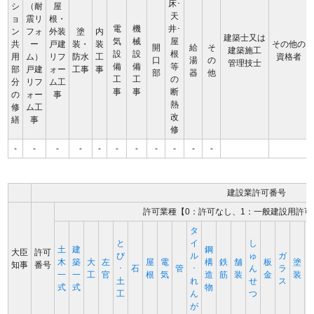
床･
シ
（耐
屋
天
ョ
震リ
根・
電
機
井･
ン
フォ
外装
塗
内
建築士又は
気
械
屋
共
ー
戸建
装・
装
その他の
開
給
そ
建築施工
設
設
根
用
ム）
リフ
防水
工
資格者
口
湯
の
管理技士
備
備
等
部
戸建
ォー
工事
事
部
器
他
工
工
の
分
リフ
ム工
事
事
断
の
ォー
事
熱
修
ム工
改
繕
事
修
-
-
-
-
-
-
-
-
-
-
-
建設業許可番号
許可業種【0：許可なし、1：一般建設用許可
タ
と
イ
し
土
建
鋼
大臣
許可
び
ル
ゅ
ガ
木
築
大
左
屋
電
構
鉄
舗
板
塗
知事
番号
･
石
管
･
ん
ラ
一
一
工
官
根
気
造
筋
装
金
装
土
れ
せ
ス
式
式
物
工
ん
つ
が