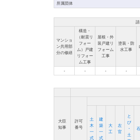
所属団体
請
構造・
（耐震リ
屋根・外
マンショ
フォー
装戸建リ
塗装・防
ン共用部
ム）戸建
フォーム
水工事
分の修繕
リフォー
工事
ム工事
-
-
-
-
と
土
建
大臣
許可
び
木
築
大
左
知事
番号
･
一
一
工
官
土
式
式