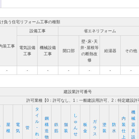
け負う住宅リフォーム工事の種類
設備工事
省エネリフォーム
壁･床･天
内装工事
電気設備
機械設備
井･屋根等
開口部
給湯器
その他
工事
工事
の断熱改
修
-
-
-
-
-
-
-
建設業許可番号
許可業種【0：許可なし、1：一般建設用許可、2：特定建設許
タ
機
イ
し
鋼
内
械
ル
ゅ
ガ
屋
電
構
鉄
舗
板
塗
防
装
器
石
管
･
ん
ラ
根
気
造
筋
装
金
装
水
仕
具
れ
せ
ス
物
上
設