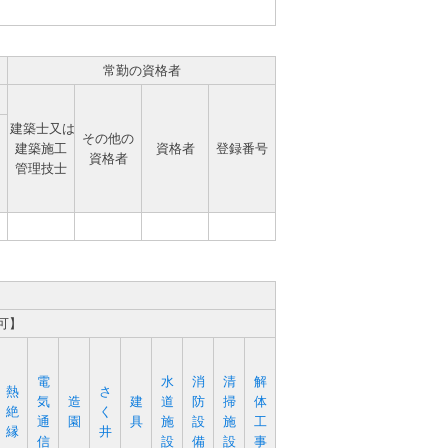
常勤の資格者
建築士又は
その他の
建築施工
資格者
登録番号
資格者
管理技士
可】
電
水
消
清
解
熱
さ
気
造
建
道
防
掃
体
絶
く
通
園
具
施
設
施
工
縁
井
信
設
備
設
事