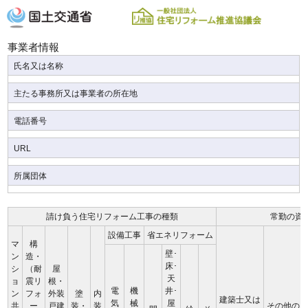
事業者情報
氏名又は名称
主たる事務所又は事業者の所在地
電話番号
URL
所属団体
請け負う住宅リフォーム工事の種類
常勤の資
設備工事
省エネリフォーム
マ
構
壁･
ン
造・
床･
シ
（耐
屋
天
ョ
震リ
根・
電
機
井･
ン
フォ
外装
塗
内
建築士又は
気
械
屋
共
ー
戸建
装・
装
その他の