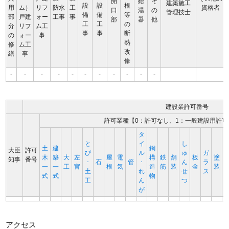
開
給
そ
建築施工
設
設
根
用
ム）
リフ
防水
工
資格者
口
湯
の
管理技士
備
備
等
部
戸建
ォー
工事
事
部
器
他
工
工
の
分
リフ
ム工
事
事
断
の
ォー
事
熱
修
ム工
改
繕
事
修
-
-
-
-
-
-
-
-
-
-
-
建設業許可番号
許可業種【0：許可なし、1：一般建設用許可
タ
と
イ
し
土
建
鋼
大臣
許可
び
ル
ゅ
ガ
木
築
大
左
屋
電
構
鉄
舗
板
塗
知事
番号
･
石
管
･
ん
ラ
一
一
工
官
根
気
造
筋
装
金
装
土
れ
せ
ス
式
式
物
工
ん
つ
が
アクセス