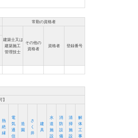
常勤の資格者
建築士又は
その他の
建築施工
資格者
登録番号
資格者
管理技士
可】
電
水
消
清
解
熱
さ
気
造
建
道
防
掃
体
絶
く
通
園
具
施
設
施
工
縁
井
信
設
備
設
事