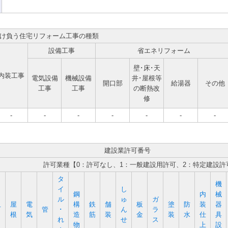
け負う住宅リフォーム工事の種類
設備工事
省エネリフォーム
壁･床･天
内装工事
電気設備
機械設備
井･屋根等
開口部
給湯器
その他
工事
工事
の断熱改
修
-
-
-
-
-
-
-
建設業許可番号
許可業種【0：許可なし、1：一般建設用許可、2：特定建設許
タ
機
イ
し
鋼
内
械
ル
ゅ
ガ
屋
電
構
鉄
舗
板
塗
防
装
器
石
管
･
ん
ラ
根
気
造
筋
装
金
装
水
仕
具
れ
せ
ス
物
上
設