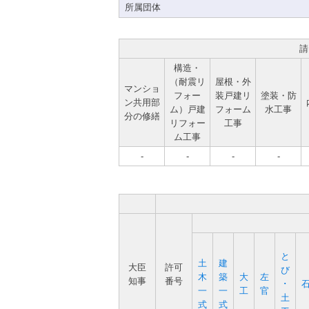
所属団体
請
構造・
（耐震リ
屋根・外
マンショ
フォー
装戸建リ
塗装・防
ン共用部
ム）戸建
フォーム
水工事
分の修繕
リフォー
工事
ム工事
-
-
-
-
と
土
建
大臣
許可
び
木
築
大
左
知事
番号
･
一
一
工
官
土
式
式