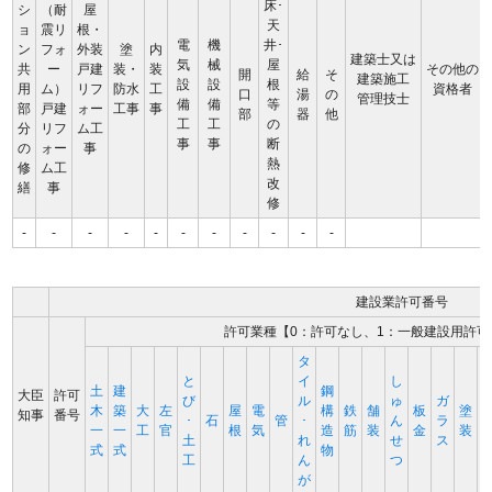
床･
シ
（耐
屋
天
ョ
震リ
根・
電
機
井･
ン
フォ
外装
塗
内
建築士又は
気
械
屋
共
ー
戸建
装・
装
その他の
開
給
そ
建築施工
設
設
根
用
ム）
リフ
防水
工
資格者
口
湯
の
管理技士
備
備
等
部
戸建
ォー
工事
事
部
器
他
工
工
の
分
リフ
ム工
事
事
断
の
ォー
事
熱
修
ム工
改
繕
事
修
-
-
-
-
-
-
-
-
-
-
-
建設業許可番号
許可業種【0：許可なし、1：一般建設用許可
タ
と
イ
し
土
建
鋼
大臣
許可
び
ル
ゅ
ガ
木
築
大
左
屋
電
構
鉄
舗
板
塗
知事
番号
･
石
管
･
ん
ラ
一
一
工
官
根
気
造
筋
装
金
装
土
れ
せ
ス
式
式
物
工
ん
つ
が