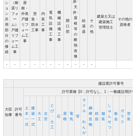
床･
シ
（耐
屋
天
ョ
震リ
根・
電
機
井･
ン
フォ
外装
塗
内
建築士又は
気
械
屋
共
ー
戸建
装・
装
その他の
開
給
そ
建築施工
設
設
根
用
ム）
リフ
防水
工
資格者
口
湯
の
管理技士
備
備
等
部
戸建
ォー
工事
事
部
器
他
工
工
の
分
リフ
ム工
事
事
断
の
ォー
事
熱
修
ム工
改
繕
事
修
-
-
-
-
-
-
-
-
-
-
-
建設業許可番号
許可業種【0：許可なし、1：一般建設用許可
タ
と
イ
し
土
建
鋼
大臣
許可
び
ル
ゅ
ガ
木
築
大
左
屋
電
構
鉄
舗
板
塗
知事
番号
･
石
管
･
ん
ラ
一
一
工
官
根
気
造
筋
装
金
装
土
れ
せ
ス
式
式
物
工
ん
つ
が