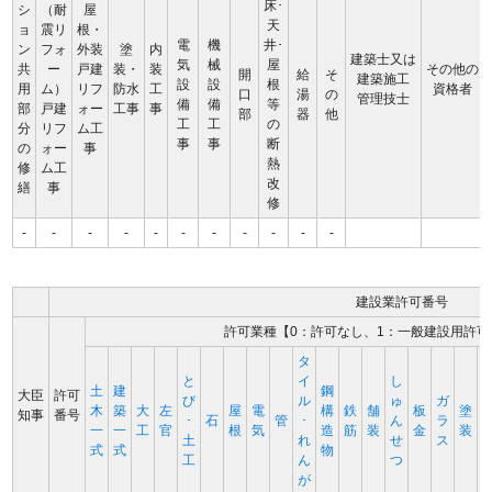
床･
シ
（耐
屋
天
ョ
震リ
根・
電
機
井･
ン
フォ
外装
塗
内
建築士又は
気
械
屋
共
ー
戸建
装・
装
その他の
開
給
そ
建築施工
設
設
根
用
ム）
リフ
防水
工
資格者
口
湯
の
管理技士
備
備
等
部
戸建
ォー
工事
事
部
器
他
工
工
の
分
リフ
ム工
事
事
断
の
ォー
事
熱
修
ム工
改
繕
事
修
-
-
-
-
-
-
-
-
-
-
-
建設業許可番号
許可業種【0：許可なし、1：一般建設用許可
タ
と
イ
し
土
建
鋼
大臣
許可
び
ル
ゅ
ガ
木
築
大
左
屋
電
構
鉄
舗
板
塗
知事
番号
･
石
管
･
ん
ラ
一
一
工
官
根
気
造
筋
装
金
装
土
れ
せ
ス
式
式
物
工
ん
つ
が