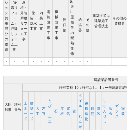
床･
シ
（耐
屋
天
ョ
震リ
根・
電
機
井･
ン
フォ
外装
塗
内
建築士又は
気
械
屋
共
ー
戸建
装・
装
その他の
開
給
そ
建築施工
設
設
根
用
ム）
リフ
防水
工
資格者
口
湯
の
管理技士
備
備
等
部
戸建
ォー
工事
事
部
器
他
工
工
の
分
リフ
ム工
事
事
断
の
ォー
事
熱
修
ム工
改
繕
事
修
-
-
-
-
-
-
-
-
-
-
-
建設業許可番号
許可業種【0：許可なし、1：一般建設用許可
タ
と
イ
し
土
建
鋼
大臣
許可
び
ル
ゅ
ガ
木
築
大
左
屋
電
構
鉄
舗
板
塗
知事
番号
･
石
管
･
ん
ラ
一
一
工
官
根
気
造
筋
装
金
装
土
れ
せ
ス
式
式
物
工
ん
つ
が