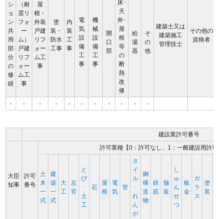
床･
シ
（耐
屋
天
ョ
震リ
根・
電
機
井･
ン
フォ
外装
塗
内
建築士又は
気
械
屋
共
ー
戸建
装・
装
その他の
開
給
そ
建築施工
設
設
根
用
ム）
リフ
防水
工
資格者
口
湯
の
管理技士
備
備
等
部
戸建
ォー
工事
事
部
器
他
工
工
の
分
リフ
ム工
事
事
断
の
ォー
事
熱
修
ム工
改
繕
事
修
-
-
-
-
-
-
-
-
-
-
-
建設業許可番号
許可業種【0：許可なし、1：一般建設用許可
タ
と
イ
し
土
建
鋼
大臣
許可
び
ル
ゅ
ガ
木
築
大
左
屋
電
構
鉄
舗
板
塗
知事
番号
･
石
管
･
ん
ラ
一
一
工
官
根
気
造
筋
装
金
装
土
れ
せ
ス
式
式
物
工
ん
つ
が