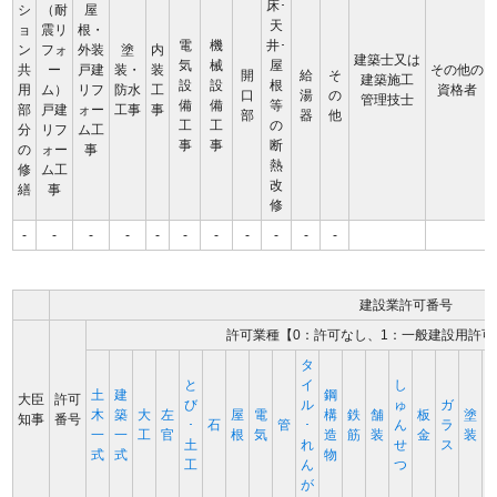
床･
シ
（耐
屋
天
ョ
震リ
根・
電
機
井･
ン
フォ
外装
塗
内
建築士又は
気
械
屋
共
ー
戸建
装・
装
その他の
開
給
そ
建築施工
設
設
根
用
ム）
リフ
防水
工
資格者
口
湯
の
管理技士
備
備
等
部
戸建
ォー
工事
事
部
器
他
工
工
の
分
リフ
ム工
事
事
断
の
ォー
事
熱
修
ム工
改
繕
事
修
-
-
-
-
-
-
-
-
-
-
-
建設業許可番号
許可業種【0：許可なし、1：一般建設用許可
タ
と
イ
し
土
建
鋼
大臣
許可
び
ル
ゅ
ガ
木
築
大
左
屋
電
構
鉄
舗
板
塗
知事
番号
･
石
管
･
ん
ラ
一
一
工
官
根
気
造
筋
装
金
装
土
れ
せ
ス
式
式
物
工
ん
つ
が