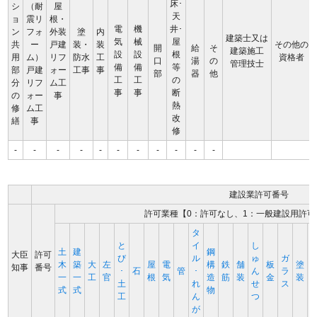
床･
シ
（耐
屋
天
ョ
震リ
根・
電
機
井･
ン
フォ
外装
塗
内
建築士又は
気
械
屋
共
ー
戸建
装・
装
その他の
開
給
そ
建築施工
設
設
根
用
ム）
リフ
防水
工
資格者
口
湯
の
管理技士
備
備
等
部
戸建
ォー
工事
事
部
器
他
工
工
の
分
リフ
ム工
事
事
断
の
ォー
事
熱
修
ム工
改
繕
事
修
-
-
-
-
-
-
-
-
-
-
-
建設業許可番号
許可業種【0：許可なし、1：一般建設用許可
タ
と
イ
し
土
建
鋼
大臣
許可
び
ル
ゅ
ガ
木
築
大
左
屋
電
構
鉄
舗
板
塗
知事
番号
･
石
管
･
ん
ラ
一
一
工
官
根
気
造
筋
装
金
装
土
れ
せ
ス
式
式
物
工
ん
つ
が