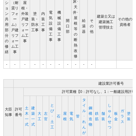
床･
シ
（耐
屋
天
ョ
震リ
根・
電
機
井･
ン
フォ
外装
塗
内
建築士又は
気
械
屋
共
ー
戸建
装・
装
その他の
開
給
そ
建築施工
設
設
根
用
ム）
リフ
防水
工
資格者
口
湯
の
管理技士
備
備
等
部
戸建
ォー
工事
事
部
器
他
工
工
の
分
リフ
ム工
事
事
断
の
ォー
事
熱
修
ム工
改
繕
事
修
-
-
-
-
-
-
-
-
-
-
-
建設業許可番号
許可業種【0：許可なし、1：一般建設用許可
タ
と
イ
し
土
建
鋼
大臣
許可
び
ル
ゅ
ガ
木
築
大
左
屋
電
構
鉄
舗
板
塗
知事
番号
･
石
管
･
ん
ラ
一
一
工
官
根
気
造
筋
装
金
装
土
れ
せ
ス
式
式
物
工
ん
つ
が