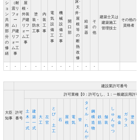
床･
シ
（耐
屋
天
ョ
震リ
根・
電
機
井･
ン
フォ
外装
塗
内
建築士又は
気
械
屋
共
ー
戸建
装・
装
その他の
開
給
そ
建築施工
設
設
根
用
ム）
リフ
防水
工
資格者
口
湯
の
管理技士
備
備
等
部
戸建
ォー
工事
事
部
器
他
工
工
の
分
リフ
ム工
事
事
断
の
ォー
事
熱
修
ム工
改
繕
事
修
-
-
-
-
-
-
-
-
-
-
-
建設業許可番号
許可業種【0：許可なし、1：一般建設用許可
タ
と
イ
し
土
建
鋼
大臣
許可
び
ル
ゅ
ガ
木
築
大
左
屋
電
構
鉄
舗
板
塗
知事
番号
･
石
管
･
ん
ラ
一
一
工
官
根
気
造
筋
装
金
装
土
れ
せ
ス
式
式
物
工
ん
つ
が