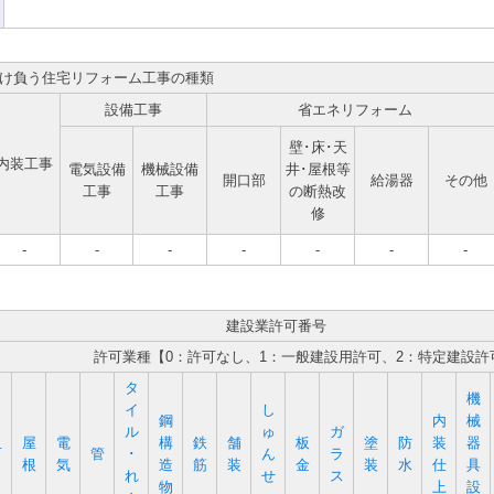
け負う住宅リフォーム工事の種類
設備工事
省エネリフォーム
壁･床･天
内装工事
電気設備
機械設備
井･屋根等
開口部
給湯器
その他
工事
工事
の断熱改
修
-
-
-
-
-
-
-
建設業許可番号
許可業種【0：許可なし、1：一般建設用許可、2：特定建設許
タ
機
イ
し
鋼
内
械
ル
ゅ
ガ
屋
電
構
鉄
舗
板
塗
防
装
器
石
管
･
ん
ラ
根
気
造
筋
装
金
装
水
仕
具
れ
せ
ス
物
上
設