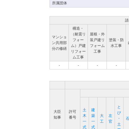
所属団体
請
構造・
（耐震リ
屋根・外
マンショ
フォー
装戸建リ
塗装・防
ン共用部
ム）戸建
フォーム
水工事
分の修繕
リフォー
工事
ム工事
-
-
-
-
と
土
建
大臣
許可
び
木
築
大
左
知事
番号
･
一
一
工
官
土
式
式