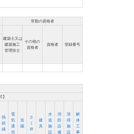
常勤の資格者
建築士又は
その他の
建築施工
資格者
登録番号
資格者
管理技士
可】
電
水
消
清
解
熱
さ
気
造
建
道
防
掃
体
絶
く
通
園
具
施
設
施
工
縁
井
信
設
備
設
事