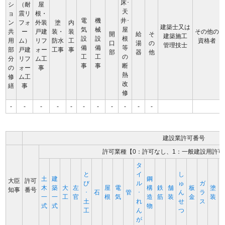
床･
シ
（耐
屋
天
ョ
震リ
根・
電
機
井･
ン
フォ
外装
塗
内
建築士又は
気
械
屋
共
ー
戸建
装・
装
その他の
開
給
そ
建築施工
設
設
根
用
ム）
リフ
防水
工
資格者
口
湯
の
管理技士
備
備
等
部
戸建
ォー
工事
事
部
器
他
工
工
の
分
リフ
ム工
事
事
断
の
ォー
事
熱
修
ム工
改
繕
事
修
-
-
-
-
-
-
-
-
-
-
-
建設業許可番号
許可業種【0：許可なし、1：一般建設用許可
タ
と
イ
し
土
建
鋼
大臣
許可
び
ル
ゅ
ガ
木
築
大
左
屋
電
構
鉄
舗
板
塗
知事
番号
･
石
管
･
ん
ラ
一
一
工
官
根
気
造
筋
装
金
装
土
れ
せ
ス
式
式
物
工
ん
つ
が