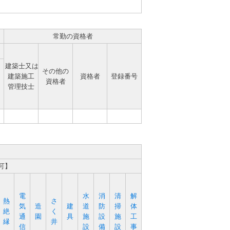
常勤の資格者
建築士又は
その他の
建築施工
資格者
登録番号
資格者
管理技士
可】
電
水
消
清
解
熱
さ
気
造
建
道
防
掃
体
絶
く
通
園
具
施
設
施
工
縁
井
信
設
備
設
事