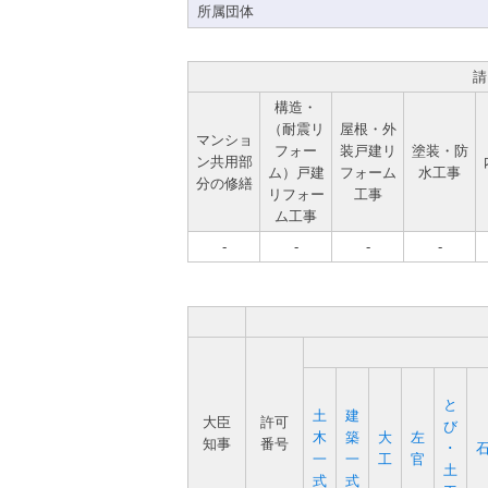
所属団体
請
構造・
（耐震リ
屋根・外
マンショ
フォー
装戸建リ
塗装・防
ン共用部
ム）戸建
フォーム
水工事
分の修繕
リフォー
工事
ム工事
-
-
-
-
と
土
建
大臣
許可
び
木
築
大
左
知事
番号
･
一
一
工
官
土
式
式