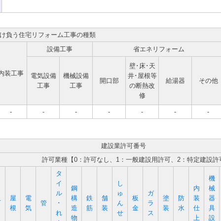
け負う住宅リフォーム工事の種類
設備工事
省エネリフォーム
壁･床･天
内装工事
電気設備
機械設備
井･屋根等
開口部
給湯器
その他
工事
工事
の断熱改
修
-
-
-
-
-
-
-
建設業許可番号
許可業種【0：許可なし、1：一般建設用許可、2：特定建設許
タ
機
イ
し
鋼
内
械
ル
ゅ
ガ
屋
電
構
鉄
舗
板
塗
防
装
器
石
管
･
ん
ラ
根
気
造
筋
装
金
装
水
仕
具
れ
せ
ス
物
上
設