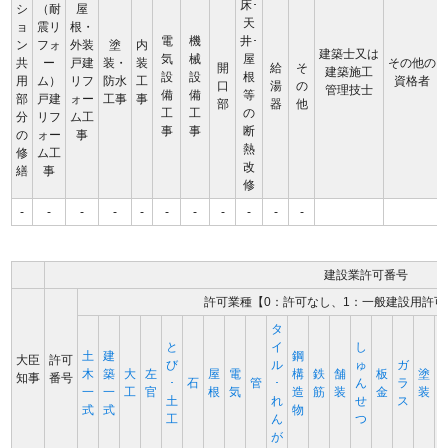
床･
シ
（耐
屋
天
ョ
震リ
根・
電
機
井･
ン
フォ
外装
塗
内
建築士又は
気
械
屋
共
ー
戸建
装・
装
その他の
開
給
そ
建築施工
設
設
根
用
ム）
リフ
防水
工
資格者
口
湯
の
管理技士
備
備
等
部
戸建
ォー
工事
事
部
器
他
工
工
の
分
リフ
ム工
事
事
断
の
ォー
事
熱
修
ム工
改
繕
事
修
-
-
-
-
-
-
-
-
-
-
-
建設業許可番号
許可業種【0：許可なし、1：一般建設用許可
タ
と
イ
し
土
建
鋼
大臣
許可
び
ル
ゅ
ガ
木
築
大
左
屋
電
構
鉄
舗
板
塗
知事
番号
･
石
管
･
ん
ラ
一
一
工
官
根
気
造
筋
装
金
装
土
れ
せ
ス
式
式
物
工
ん
つ
が