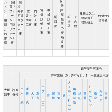
床･
シ
（耐
屋
天
ョ
震リ
根・
電
機
井･
ン
フォ
外装
塗
内
建築士又は
気
械
屋
共
ー
戸建
装・
装
その他の
開
給
そ
建築施工
設
設
根
用
ム）
リフ
防水
工
資格者
口
湯
の
管理技士
備
備
等
部
戸建
ォー
工事
事
部
器
他
工
工
の
分
リフ
ム工
事
事
断
の
ォー
事
熱
修
ム工
改
繕
事
修
-
-
-
-
-
-
-
-
-
-
-
建設業許可番号
許可業種【0：許可なし、1：一般建設用許可
タ
と
イ
し
土
建
鋼
大臣
許可
び
ル
ゅ
ガ
木
築
大
左
屋
電
構
鉄
舗
板
塗
知事
番号
･
石
管
･
ん
ラ
一
一
工
官
根
気
造
筋
装
金
装
土
れ
せ
ス
式
式
物
工
ん
つ
が