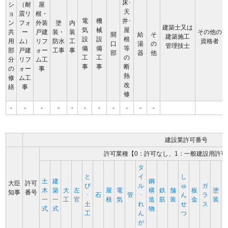
床･
シ
（耐
屋
天
ョ
震リ
根・
電
機
井･
ン
フォ
外装
塗
内
建築士又は
気
械
屋
共
ー
戸建
装・
装
その他の
開
給
そ
建築施工
設
設
根
用
ム）
リフ
防水
工
資格者
口
湯
の
管理技士
備
備
等
部
戸建
ォー
工事
事
部
器
他
工
工
の
分
リフ
ム工
事
事
断
の
ォー
事
熱
修
ム工
改
繕
事
修
-
-
-
-
-
-
-
-
-
-
-
建設業許可番号
許可業種【0：許可なし、1：一般建設用許可
タ
と
イ
し
土
建
鋼
大臣
許可
び
ル
ゅ
ガ
木
築
大
左
屋
電
構
鉄
舗
板
塗
知事
番号
･
石
管
･
ん
ラ
一
一
工
官
根
気
造
筋
装
金
装
土
れ
せ
ス
式
式
物
工
ん
つ
が