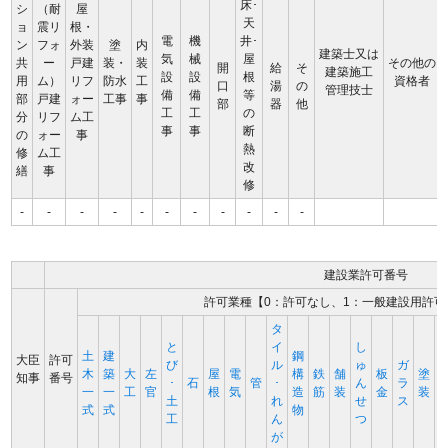
床･
シ
（耐
屋
天
ョ
震リ
根・
電
機
井･
ン
フォ
外装
塗
内
建築士又は
気
械
屋
共
ー
戸建
装・
装
その他の
開
給
そ
建築施工
設
設
根
用
ム）
リフ
防水
工
資格者
口
湯
の
管理技士
備
備
等
部
戸建
ォー
工事
事
部
器
他
工
工
の
分
リフ
ム工
事
事
断
の
ォー
事
熱
修
ム工
改
繕
事
修
-
-
-
-
-
-
-
-
-
-
-
建設業許可番号
許可業種【0：許可なし、1：一般建設用許可
タ
と
イ
し
土
建
鋼
大臣
許可
び
ル
ゅ
ガ
木
築
大
左
屋
電
構
鉄
舗
板
塗
知事
番号
･
石
管
･
ん
ラ
一
一
工
官
根
気
造
筋
装
金
装
土
れ
せ
ス
式
式
物
工
ん
つ
が