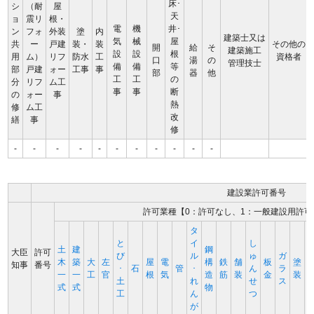
床･
シ
（耐
屋
天
ョ
震リ
根・
電
機
井･
ン
フォ
外装
塗
内
建築士又は
気
械
屋
共
ー
戸建
装・
装
その他の
開
給
そ
建築施工
設
設
根
用
ム）
リフ
防水
工
資格者
口
湯
の
管理技士
備
備
等
部
戸建
ォー
工事
事
部
器
他
工
工
の
分
リフ
ム工
事
事
断
の
ォー
事
熱
修
ム工
改
繕
事
修
-
-
-
-
-
-
-
-
-
-
-
建設業許可番号
許可業種【0：許可なし、1：一般建設用許可
タ
と
イ
し
土
建
鋼
大臣
許可
び
ル
ゅ
ガ
木
築
大
左
屋
電
構
鉄
舗
板
塗
知事
番号
･
石
管
･
ん
ラ
一
一
工
官
根
気
造
筋
装
金
装
土
れ
せ
ス
式
式
物
工
ん
つ
が