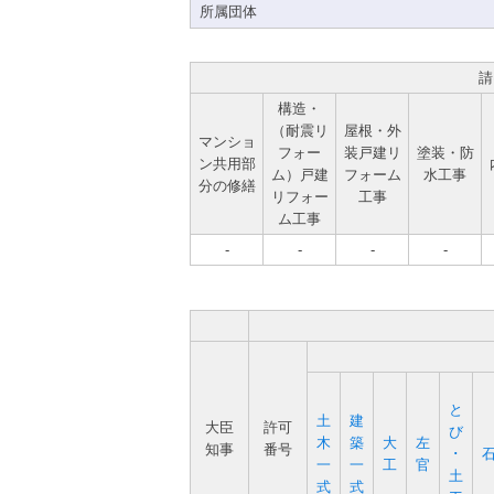
所属団体
請
構造・
（耐震リ
屋根・外
マンショ
フォー
装戸建リ
塗装・防
ン共用部
ム）戸建
フォーム
水工事
分の修繕
リフォー
工事
ム工事
-
-
-
-
と
土
建
大臣
許可
び
木
築
大
左
知事
番号
･
一
一
工
官
土
式
式