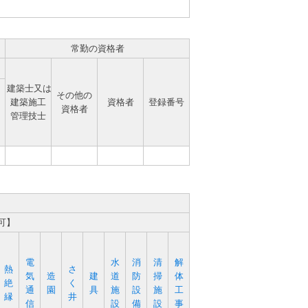
常勤の資格者
建築士又は
その他の
建築施工
資格者
登録番号
資格者
管理技士
可】
電
水
消
清
解
熱
さ
気
造
建
道
防
掃
体
絶
く
通
園
具
施
設
施
工
縁
井
信
設
備
設
事