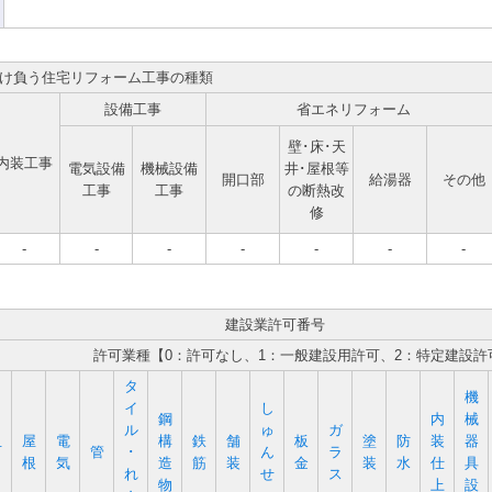
け負う住宅リフォーム工事の種類
設備工事
省エネリフォーム
壁･床･天
内装工事
電気設備
機械設備
井･屋根等
開口部
給湯器
その他
工事
工事
の断熱改
修
-
-
-
-
-
-
-
建設業許可番号
許可業種【0：許可なし、1：一般建設用許可、2：特定建設許
タ
機
イ
し
鋼
内
械
ル
ゅ
ガ
屋
電
構
鉄
舗
板
塗
防
装
器
石
管
･
ん
ラ
根
気
造
筋
装
金
装
水
仕
具
れ
せ
ス
物
上
設