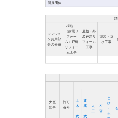
所属団体
請
構造・
（耐震リ
屋根・外
マンショ
フォー
装戸建リ
塗装・防
ン共用部
ム）戸建
フォーム
水工事
分の修繕
リフォー
工事
ム工事
-
-
-
-
と
土
建
大臣
許可
び
木
築
大
左
知事
番号
･
一
一
工
官
土
式
式