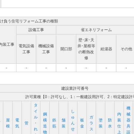
け負う住宅リフォーム工事の種類
設備工事
省エネリフォーム
壁･床･天
内装工事
電気設備
機械設備
井･屋根等
開口部
給湯器
その他
工事
工事
の断熱改
修
-
-
-
-
-
-
-
建設業許可番号
許可業種【0：許可なし、1：一般建設用許可、2：特定建設許
タ
機
イ
し
鋼
内
械
ル
ゅ
ガ
屋
電
構
鉄
舗
板
塗
防
装
器
石
管
･
ん
ラ
根
気
造
筋
装
金
装
水
仕
具
れ
せ
ス
物
上
設