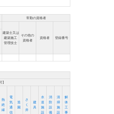
常勤の資格者
建築士又は
その他の
建築施工
資格者
登録番号
資格者
管理技士
可】
電
水
消
清
解
熱
さ
気
造
建
道
防
掃
体
絶
く
通
園
具
施
設
施
工
縁
井
信
設
備
設
事