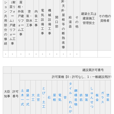
床･
シ
（耐
屋
天
ョ
震リ
根・
電
機
井･
ン
フォ
外装
塗
内
建築士又は
気
械
屋
共
ー
戸建
装・
装
その他の
開
給
そ
建築施工
設
設
根
用
ム）
リフ
防水
工
資格者
口
湯
の
管理技士
備
備
等
部
戸建
ォー
工事
事
部
器
他
工
工
の
分
リフ
ム工
事
事
断
の
ォー
事
熱
修
ム工
改
繕
事
修
-
-
-
-
-
-
-
-
-
-
-
建設業許可番号
許可業種【0：許可なし、1：一般建設用許可
タ
と
イ
し
土
建
鋼
大臣
許可
び
ル
ゅ
ガ
木
築
大
左
屋
電
構
鉄
舗
板
塗
知事
番号
･
石
管
･
ん
ラ
一
一
工
官
根
気
造
筋
装
金
装
土
れ
せ
ス
式
式
物
工
ん
つ
が