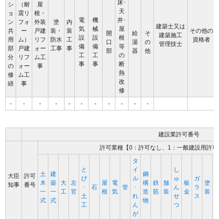
床･
シ
（耐
屋
天
ョ
震リ
根・
電
機
井･
ン
フォ
外装
塗
内
建築士又は
気
械
屋
共
ー
戸建
装・
装
その他の
開
給
そ
建築施工
設
設
根
用
ム）
リフ
防水
工
資格者
口
湯
の
管理技士
備
備
等
部
戸建
ォー
工事
事
部
器
他
工
工
の
分
リフ
ム工
事
事
断
の
ォー
事
熱
修
ム工
改
繕
事
修
-
-
-
-
-
-
-
-
-
-
-
建設業許可番号
許可業種【0：許可なし、1：一般建設用許可
タ
と
イ
し
土
建
鋼
大臣
許可
び
ル
ゅ
ガ
木
築
大
左
屋
電
構
鉄
舗
板
塗
知事
番号
･
石
管
･
ん
ラ
一
一
工
官
根
気
造
筋
装
金
装
土
れ
せ
ス
式
式
物
工
ん
つ
が